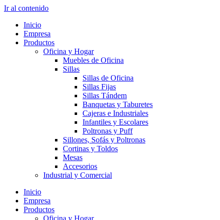
Ir al contenido
Inicio
Empresa
Productos
Oficina y Hogar
Muebles de Oficina
Sillas
Sillas de Oficina
Sillas Fijas
Sillas Tándem
Banquetas y Taburetes
Cajeras e Industriales
Infantiles y Escolares
Poltronas y Puff
Sillones, Sofás y Poltronas
Cortinas y Toldos
Mesas
Accesorios
Industrial y Comercial
Inicio
Empresa
Productos
Oficina y Hogar