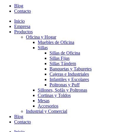
Blog
Contacto
Inicio
Empresa
Productos
Oficina y Hogar
Muebles de Oficina
Sillas
Sillas de Oficina
Sillas Fijas
Sillas Tándem
Banquetas y Taburetes
Cajeras e Industriales
Infantiles y Escolares
Poltronas y Puff
Sillones, Sofás y Poltronas
Cortinas y Toldos
Mesas
Accesorios
Industrial y Comercial
Blog
Contacto
Inicio