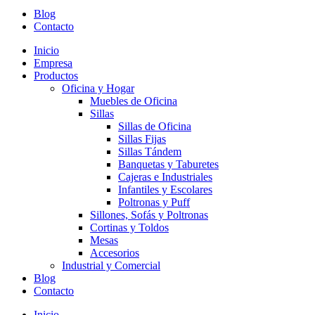
Blog
Contacto
Inicio
Empresa
Productos
Oficina y Hogar
Muebles de Oficina
Sillas
Sillas de Oficina
Sillas Fijas
Sillas Tándem
Banquetas y Taburetes
Cajeras e Industriales
Infantiles y Escolares
Poltronas y Puff
Sillones, Sofás y Poltronas
Cortinas y Toldos
Mesas
Accesorios
Industrial y Comercial
Blog
Contacto
Inicio