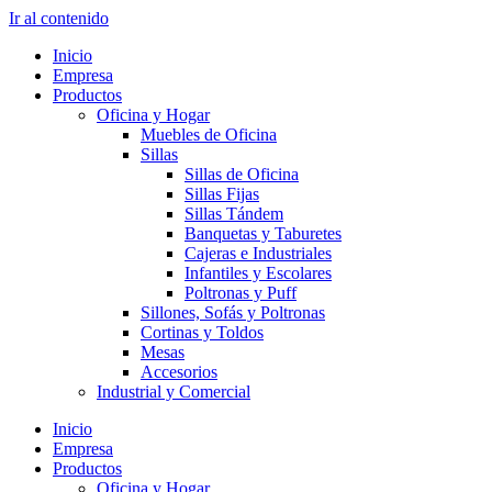
Ir al contenido
Inicio
Empresa
Productos
Oficina y Hogar
Muebles de Oficina
Sillas
Sillas de Oficina
Sillas Fijas
Sillas Tándem
Banquetas y Taburetes
Cajeras e Industriales
Infantiles y Escolares
Poltronas y Puff
Sillones, Sofás y Poltronas
Cortinas y Toldos
Mesas
Accesorios
Industrial y Comercial
Inicio
Empresa
Productos
Oficina y Hogar