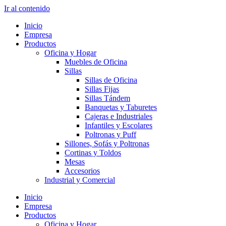
Ir al contenido
Inicio
Empresa
Productos
Oficina y Hogar
Muebles de Oficina
Sillas
Sillas de Oficina
Sillas Fijas
Sillas Tándem
Banquetas y Taburetes
Cajeras e Industriales
Infantiles y Escolares
Poltronas y Puff
Sillones, Sofás y Poltronas
Cortinas y Toldos
Mesas
Accesorios
Industrial y Comercial
Inicio
Empresa
Productos
Oficina y Hogar