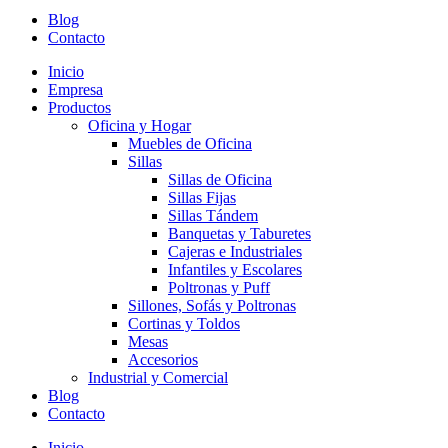
Blog
Contacto
Inicio
Empresa
Productos
Oficina y Hogar
Muebles de Oficina
Sillas
Sillas de Oficina
Sillas Fijas
Sillas Tándem
Banquetas y Taburetes
Cajeras e Industriales
Infantiles y Escolares
Poltronas y Puff
Sillones, Sofás y Poltronas
Cortinas y Toldos
Mesas
Accesorios
Industrial y Comercial
Blog
Contacto
Inicio