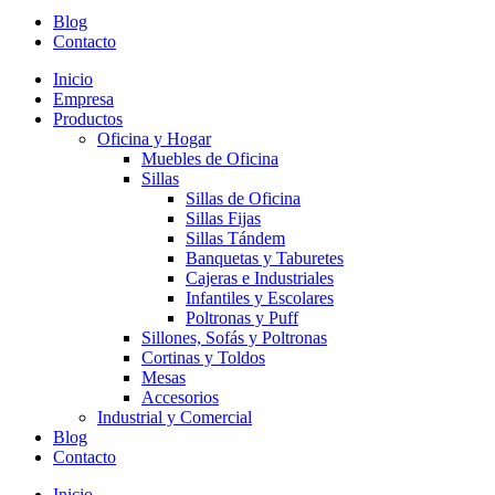
Blog
Contacto
Inicio
Empresa
Productos
Oficina y Hogar
Muebles de Oficina
Sillas
Sillas de Oficina
Sillas Fijas
Sillas Tándem
Banquetas y Taburetes
Cajeras e Industriales
Infantiles y Escolares
Poltronas y Puff
Sillones, Sofás y Poltronas
Cortinas y Toldos
Mesas
Accesorios
Industrial y Comercial
Blog
Contacto
Inicio