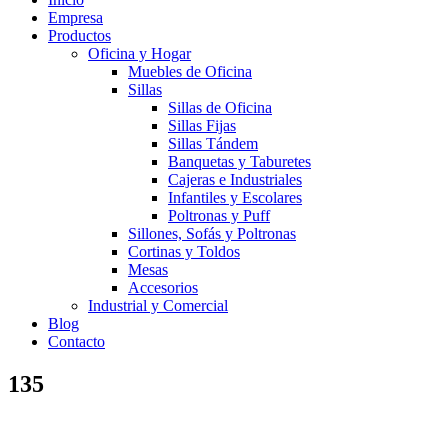
Empresa
Productos
Oficina y Hogar
Muebles de Oficina
Sillas
Sillas de Oficina
Sillas Fijas
Sillas Tándem
Banquetas y Taburetes
Cajeras e Industriales
Infantiles y Escolares
Poltronas y Puff
Sillones, Sofás y Poltronas
Cortinas y Toldos
Mesas
Accesorios
Industrial y Comercial
Blog
Contacto
135