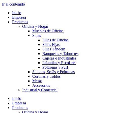
Ir al contenido
Inicio
Empresa
Productos
Oficina y Hogar
Muebles de Oficina
Sillas
Sillas de Oficina
Sillas Fijas
Sillas Tándem
Banquetas y Taburetes
Cajeras e Industriales
Infantiles y Escolares
Poltronas y Puff
Sillones, Sofás y Poltronas
Cortinas y Toldos
Mesas
Accesorios
Industrial y Comercial
Inicio
Empresa
Productos
Oficina y Hogar