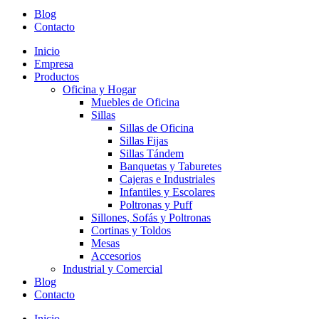
Blog
Contacto
Inicio
Empresa
Productos
Oficina y Hogar
Muebles de Oficina
Sillas
Sillas de Oficina
Sillas Fijas
Sillas Tándem
Banquetas y Taburetes
Cajeras e Industriales
Infantiles y Escolares
Poltronas y Puff
Sillones, Sofás y Poltronas
Cortinas y Toldos
Mesas
Accesorios
Industrial y Comercial
Blog
Contacto
Inicio